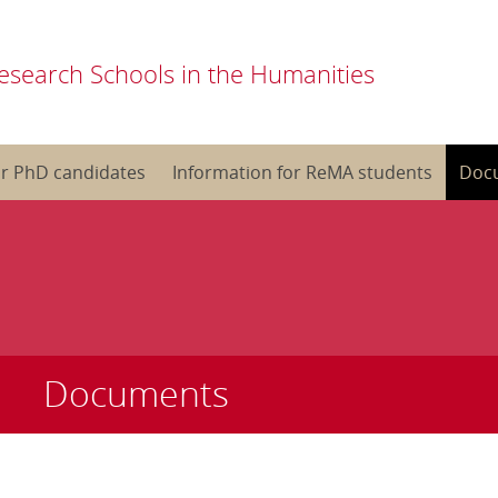
esearch Schools in the Humanities
or PhD candidates
Information for ReMA students
Doc
Documents