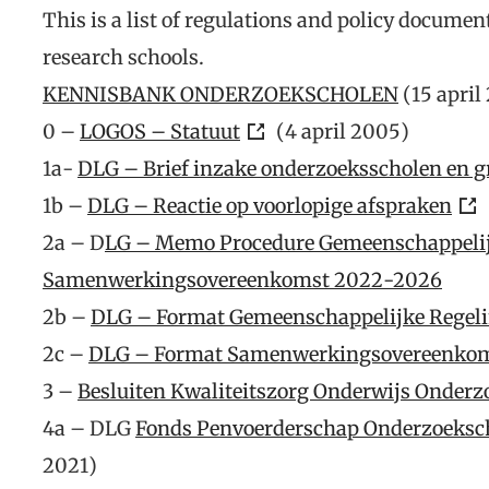
This is a list of regulations and policy docume
research schools.
KENNISBANK ONDERZOEKSCHOLEN
(15 april
0 –
LOGOS – Statuut
(4 april 2005)
1a-
DLG – Brief inzake onderzoeksscholen en g
1b –
DLG – Reactie op voorlopige afspraken
2a – D
LG – Memo Procedure Gemeenschappelij
Samenwerkingsovereenkomst 2022-2026
2b –
DLG – Format Gemeenschappelijke Regel
2c –
DLG – Format Samenwerkingsovereenkom
3 –
Besluiten Kwaliteitszorg Onderwijs Onderz
4a – DLG
Fonds Penvoerderschap Onderzoeksc
2021)