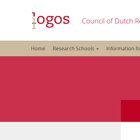
Council of Dutch R
Skip
Home
Research Schools
Information f
to
content