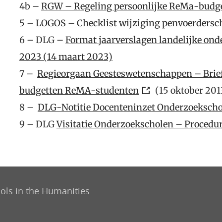
4b –
RGW – Regeling persoonlijke ReMa-budg
5 –
LOGOS – Checklist wijziging penvoerdersc
6 – DLG –
Format jaarverslagen landelijke on
2023 (14 maart 2023)
7 –
Regieorgaan Geesteswetenschappen – Brief 
budgetten ReMA-studenten
(
15 oktober 201
8 –
DLG-Notitie Docenteninzet Onderzoekscho
9 – DLG
Visitatie Onderzoekscholen – Procedur
ols in the Humanities